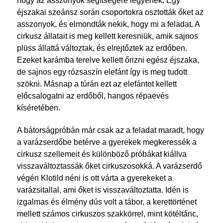
hogy az asszonyok segítségére legyenek. Egy
éjszakai szeánsz során csoportokra osztották őket az
asszonyok, és elmondták nekik, hogy mi a feladat. A
cirkusz állatait is meg kellett keresniük, amik sajnos
plüss állattá változtak, és elrejtőztek az erdőben.
Ezeket karámba terelve kellett őrizni egész éjszaka,
de sajnos egy rózsaszín elefánt így is meg tudott
szökni. Másnap a túrán ezt az elefántot kellett
előcsalogatni az erdőből, hangos répaevés
kíséretében.
A bátorságpróbán már csak az a feladat maradt, hogy
a varázserdőbe betérve a gyerekek megkeressék a
cirkusz szellemeit és különböző próbákat kiállva
visszaváltoztassák őket cirkuszosokká. A varázserdő
végén Klotild néni is ott várta a gyerekeket a
varázsitallal, ami őket is visszaváltoztatta. Idén is
izgalmas és élmény dús volt a tábor, a kerettörténet
mellett számos cirkuszos szakkörrel, mint kötéltánc,