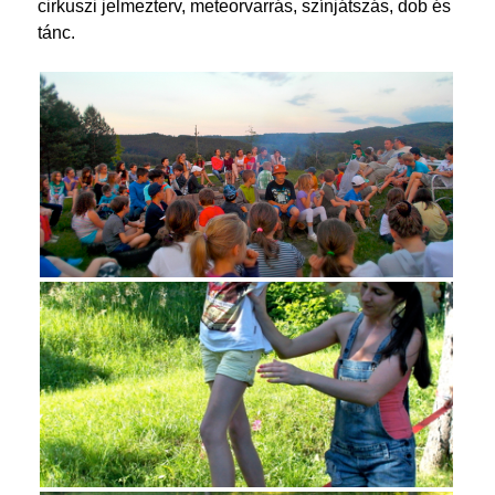
cirkuszi jelmezterv, meteorvarrás, színjátszás, dob és
tánc.