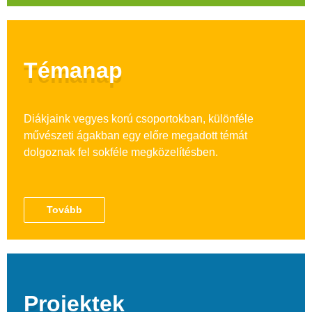
Témanap
Diákjaink vegyes korú csoportokban, különféle
művészeti ágakban egy előre megadott témát
dolgoznak fel sokféle megközelítésben.
Tovább
Projektek