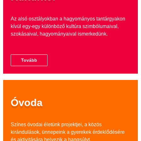
Az alsó osztályokban a hagyományos tantárgyakon
kívül egy-egy különböző kultúra szimbólumaival,
szokásaival, hagyományaival ismerkedünk.
Tovább
Óvoda
Színes óvodai életünk projektjei, a közös
kirándulások, ünnepeink a gyerekek érdeklődésére
és aktivitására helyezik a hangsúlyt.