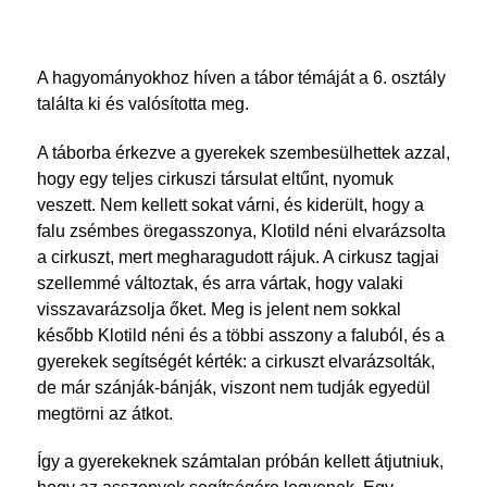
A hagyományokhoz híven a tábor témáját a 6. osztály
találta ki és valósította meg.
A táborba érkezve a gyerekek szembesülhettek azzal,
hogy egy teljes cirkuszi társulat eltűnt, nyomuk
veszett. Nem kellett sokat várni, és kiderült, hogy a
falu zsémbes öregasszonya, Klotild néni elvarázsolta
a cirkuszt, mert megharagudott rájuk. A cirkusz tagjai
szellemmé változtak, és arra vártak, hogy valaki
visszavarázsolja őket. Meg is jelent nem sokkal
később Klotild néni és a többi asszony a faluból, és a
gyerekek segítségét kérték: a cirkuszt elvarázsolták,
de már szánják-bánják, viszont nem tudják egyedül
megtörni az átkot.
Így a gyerekeknek számtalan próbán kellett átjutniuk,