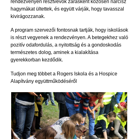
rendezvényen résztvevők zárásként közösen nárcisz
hagymákat ültettek, és együtt várják, hogy tavasszal
kivirágozzanak.
A program szervezői fontosnak tartják, hogy iskolások
is részt vegyenek a rendezvényen. A betegekhez való
pozitív odafordulás, a nyitottság és a gondoskodás
természetes dolog, aminek a kialakítása
gyerekkorban kezdődik.
Tudjon meg többet a Rogers Iskola és a Hospice
Alapítvány együttműködéséről