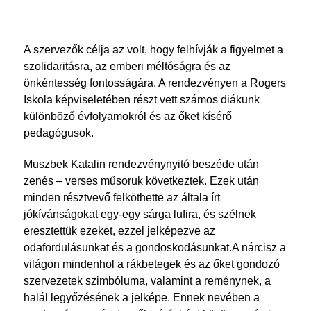
A szervezők célja az volt, hogy felhívják a figyelmet a
szolidaritásra, az emberi méltóságra és az
önkéntesség fontosságára. A rendezvényen a Rogers
Iskola képviseletében részt vett számos diákunk
különböző évfolyamokról és az őket kísérő
pedagógusok.
Muszbek Katalin rendezvénynyitó beszéde után
zenés – verses műsoruk következtek. Ezek után
minden résztvevő felköthette az általa írt
jókívánságokat egy-egy sárga lufira, és szélnek
eresztettük ezeket, ezzel jelképezve az
odafordulásunkat és a gondoskodásunkat.A nárcisz a
világon mindenhol a rákbetegek és az őket gondozó
szervezetek szimbóluma, valamint a reménynek, a
halál legyőzésének a jelképe. Ennek nevében a