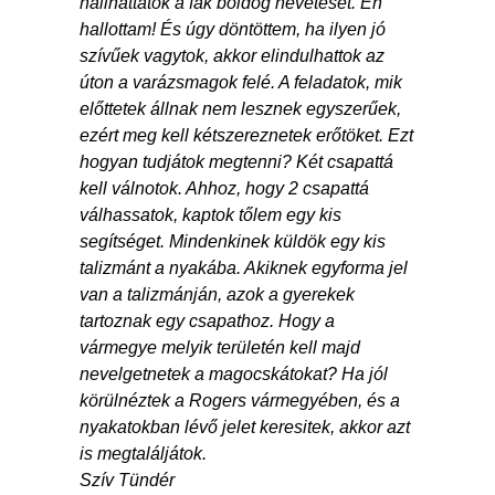
hallhattátok a fák boldog nevetését. Én
hallottam! És úgy döntöttem, ha ilyen jó
szívűek vagytok, akkor elindulhattok az
úton a varázsmagok felé. A feladatok, mik
előttetek állnak nem lesznek egyszerűek,
ezért meg kell kétszereznetek erőtöket. Ezt
hogyan tudjátok megtenni? Két csapattá
kell válnotok. Ahhoz, hogy 2 csapattá
válhassatok, kaptok tőlem egy kis
segítséget. Mindenkinek küldök egy kis
talizmánt a nyakába. Akiknek egyforma jel
van a talizmánján, azok a gyerekek
tartoznak egy csapathoz. Hogy a
vármegye melyik területén kell majd
nevelgetnetek a magocskátokat? Ha jól
körülnéztek a Rogers vármegyében, és a
nyakatokban lévő jelet keresitek, akkor azt
is megtaláljátok.
Szív Tündér