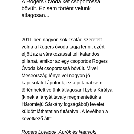
A Rogers Óvoda két csoportossá
bővült. Ez sem történt velünk
átlagosan...
2011-ben nagyon sok család szeretett
volna a Rogers óvoda tagja lenni, ezért
eljött az a várakozással teli kalandos
pillanat, amikor az egy csoportos Rogers
Óvoda két csoportossá bővült. Mivel
Meseország lényeivel nagyon jó
kapcsolatot ápolunk, ez a pillanat sem
történhetett velünk átlagosan! Lybia Királya
(kinek a lányát tavaly megmentettük a
Háromfejű Sárkány fogságából) levelet
küldött láthatatlan futáraival. A levélben a
következő állt:
Rogers Lovagok, Aprók és Nagyok!