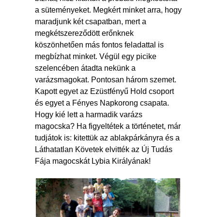
a süteményeket. Megkért minket arra, hogy
maradjunk két csapatban, mert a
megkétszereződött erőnknek
köszönhetően más fontos feladattal is
megbízhat minket. Végül egy picike
szelencében átadta nekünk a
varázsmagokat. Pontosan három szemet.
Kapott egyet az Ezüstfényű Hold csoport
és egyet a Fényes Napkorong csapata.
Hogy kié lett a harmadik varázs
magocska? Ha figyeltétek a történetet, már
tudjátok is: kitettük az ablakpárkányra és a
Láthatatlan Követek elvitték az Új Tudás
Fája magocskát Lybia Királyának!