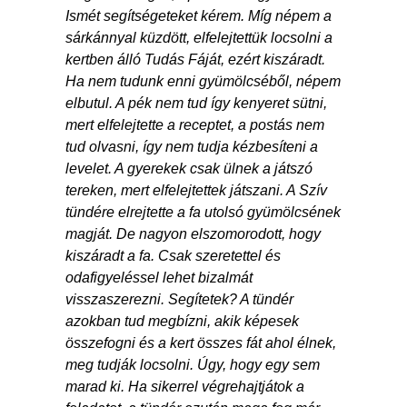
Ismét segítségeteket kérem. Míg népem a
sárkánnyal küzdött, elfelejtettük locsolni a
kertben álló Tudás Fáját, ezért kiszáradt.
Ha nem tudunk enni gyümölcséből, népem
elbutul. A pék nem tud így kenyeret sütni,
mert elfelejtette a receptet, a postás nem
tud olvasni, így nem tudja kézbesíteni a
levelet. A gyerekek csak ülnek a játszó
tereken, mert elfelejtettek játszani. A Szív
tündére elrejtette a fa utolsó gyümölcsének
magját. De nagyon elszomorodott, hogy
kiszáradt a fa. Csak szeretettel és
odafigyeléssel lehet bizalmát
visszaszerezni. Segítetek? A tündér
azokban tud megbízni, akik képesek
összefogni és a kert összes fát ahol élnek,
meg tudják locsolni. Úgy, hogy egy sem
marad ki. Ha sikerrel végrehajtjátok a