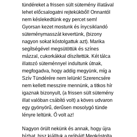
tündéreket a frissen sült sütemény illatával
lehet előcsalogatni rejtekükből! Onnantól
nem késlekedtünk egy percet sem!
Gyorsan kezet mostunk és ínycsiklandó
süteménymasszát kevertünk, (bizony
nagyon sokat kóstolgattuk azt). Marika
segítségével megsütöttük és színes
mázzal, cukorkákkal díszítettük. Két tálca
illatozó süteménnyel indultunk útnak,
megfogadva, hogy addig megyünk, míg a
Szív Tündérére nem lelünk! Szerencsére
nem kellett messzire mennünk, a titkos hír
igaznak bizonyult, (a frissen sült sütemény
illat valóban csábító volt) a köves udvaron
egy gyönyörű, derűsen mosolygó tünde
lényre leltünk. Ő volt az!
Nagyon örült nekünk és annak, hogy újra
bízhat, hisz kiálltuk a próbáit! Megkóstolta