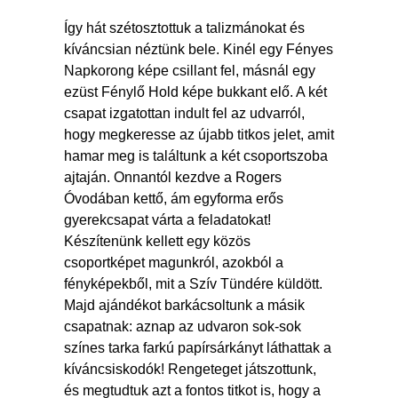
Így hát szétosztottuk a talizmánokat és
kíváncsian néztünk bele. Kinél egy Fényes
Napkorong képe csillant fel, másnál egy
ezüst Fénylő Hold képe bukkant elő. A két
csapat izgatottan indult fel az udvarról,
hogy megkeresse az újabb titkos jelet, amit
hamar meg is találtunk a két csoportszoba
ajtaján. Onnantól kezdve a Rogers
Óvodában kettő, ám egyforma erős
gyerekcsapat várta a feladatokat!
Készítenünk kellett egy közös
csoportképet magunkról, azokból a
fényképekből, mit a Szív Tündére küldött.
Majd ajándékot barkácsoltunk a másik
csapatnak: aznap az udvaron sok-sok
színes tarka farkú papírsárkányt láthattak a
kíváncsiskodók! Rengeteget játszottunk,
és megtudtuk azt a fontos titkot is, hogy a