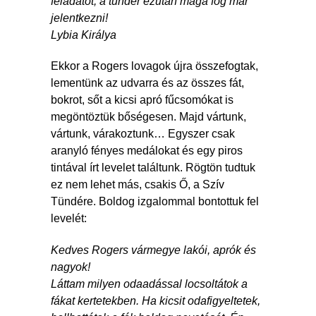
feladatot, a tündér ezután maga fog már
jelentkezni!
Lybia Királya
Ekkor a Rogers lovagok újra összefogtak,
lementünk az udvarra és az összes fát,
bokrot, sőt a kicsi apró fűcsomókat is
megöntöztük bőségesen. Majd vártunk,
vártunk, várakoztunk… Egyszer csak
aranyló fényes medálokat és egy piros
tintával írt levelet találtunk. Rögtön tudtuk
ez nem lehet más, csakis Ő, a Szív
Tündére. Boldog izgalommal bontottuk fel
levelét:
Kedves Rogers vármegye lakói, aprók és
nagyok!
Láttam milyen odaadással locsoltátok a
fákat kertetekben. Ha kicsit odafigyeltetek,